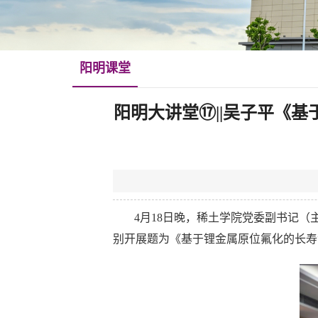
阳明课堂
阳明大讲堂⑰||吴子平《
4月18日晚，稀土学院党委副书记（
别开展题为《基于锂金属原位氟化的长寿