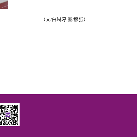
（文/白琳婷 图/熊强）